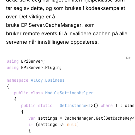
tar seg av dette, og som brukes i kodeeksempelet
over. Det viktige er å
bruke
EPiServer.CacheManager
, som
bruker
remote events
til å invalidere cachen på alle
serverne når innstillingene oppdateres.
C#
using
using
 EPiServer.PlugIn;

namespace
Alloy.Business
{

public
class
ModuleSettingsHelper
   {

public
static
 T 
GetInstance
<
T
>(
) 
where
 T : clas
      {

var
 settings = CacheManager.Get(GetCacheKey<
if
 (settings != 
null
)

         {
