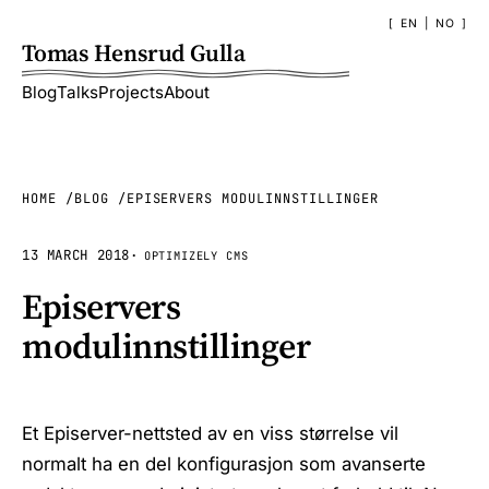
EN
|
NO
Tomas Hensrud Gulla
Blog
Talks
Projects
About
HOME
BLOG
EPISERVERS MODULINNSTILLINGER
13 MARCH 2018
·
OPTIMIZELY CMS
Episervers
modulinnstillinger
Et Episerver-nettsted av en viss størrelse vil
normalt ha en del konfigurasjon som avanserte