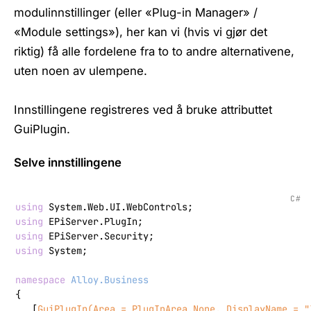
modulinnstillinger (eller «Plug-in Manager» /
«Module settings»), her kan vi (hvis vi gjør det
riktig) få alle fordelene fra to to andre alternativene,
uten noen av ulempene.
Innstillingene registreres ved å bruke attributtet
GuiPlugin.
Selve innstillingene
C#
using
using
using
using
 System;

namespace
Alloy.Business
{

   [
GuiPlugIn(Area = PlugInArea.None, DisplayName = 
"