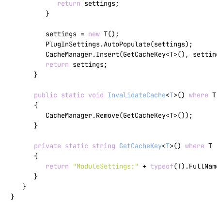
return
 settings;

         }

         settings = 
new
 T();

         PlugInSettings.AutoPopulate(settings);

         CacheManager.Insert(GetCacheKey<T>(), setting
return
 settings;

      }

public
static
void
InvalidateCache
<
T
>(
) 
where
 T
      {

         CacheManager.Remove(GetCacheKey<T>());

      }

private
static
string
GetCacheKey
<
T
>(
) 
where
 T 
      {

return
"ModuleSettings:"
 + 
typeof
(T).FullName
      }

   }

}