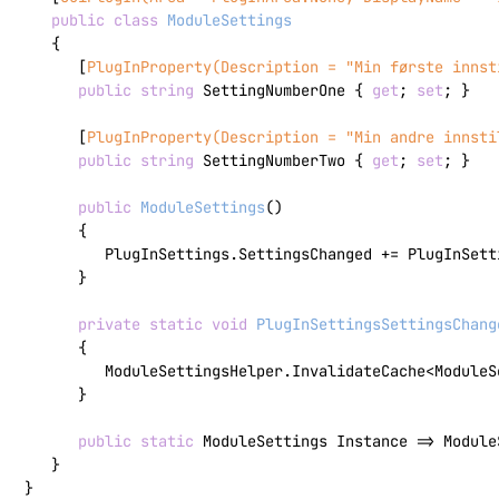
public
class
ModuleSettings
   {

      [
PlugInProperty(Description = 
"Min første innst
public
string
 SettingNumberOne { 
get
; 
set
; }

      [
PlugInProperty(Description = 
"Min andre innsti
public
string
 SettingNumberTwo { 
get
; 
set
; }

public
ModuleSettings
(
)
      {

         PlugInSettings.SettingsChanged += PlugInSett
      }

private
static
void
PlugInSettingsSettingsChang
      {

         ModuleSettingsHelper.InvalidateCache<ModuleSe
      }

public
static
 ModuleSettings Instance => Module
   }

}