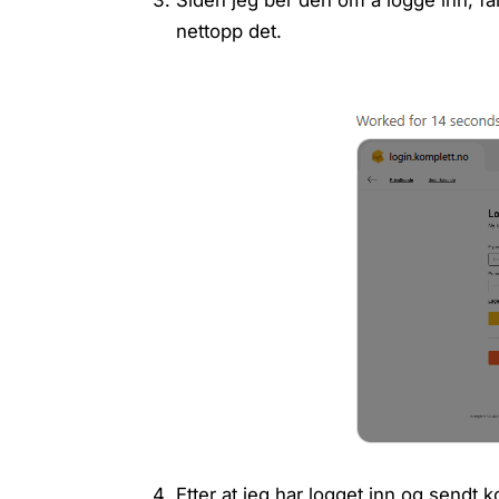
nettopp det.
Etter at jeg har logget inn og sendt 