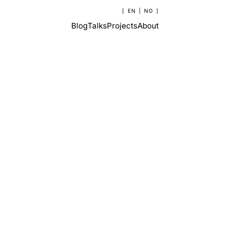
EN
|
NO
Blog
Talks
Projects
About