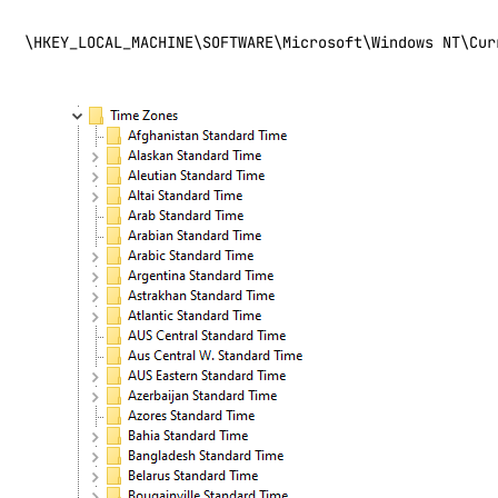
\HKEY_LOCAL_MACHINE\SOFTWARE\Microsoft\Windows NT\Cur