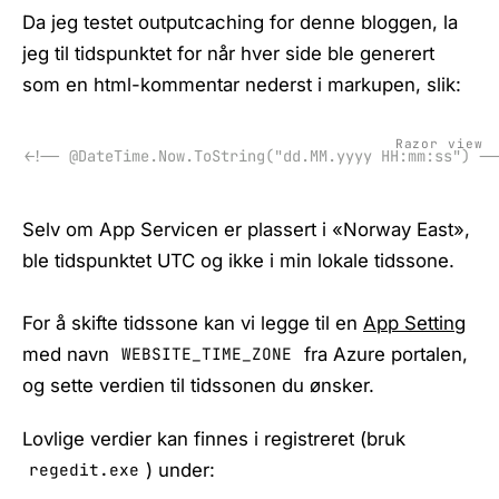
Da jeg testet outputcaching for denne bloggen, la
jeg til tidspunktet for når hver side ble generert
som en html-kommentar nederst i markupen, slik:
Razor view
<!-- @DateTime.Now.ToString("dd.MM.yyyy HH:mm:ss") --
Selv om App Servicen er plassert i «Norway East»,
ble tidspunktet UTC og ikke i min lokale tidssone.
For å skifte tidssone kan vi legge til en
App Setting
med navn
fra Azure portalen,
WEBSITE_TIME_ZONE
og sette verdien til tidssonen du ønsker.
Lovlige verdier kan finnes i registreret (bruk
) under:
regedit.exe